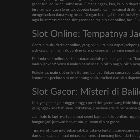
gacor tuh jadi kunci suksesnya. Gimana nggak, kan, kalo lo dapet s
bisa jadi panduan lo untuk dapetin keuntungan maksimal di dunia 
mengeluarkan dana yang besar. Dengan berbagai fitur ekskulsif ya
ragu buat terus mencari slot gacor dan mainin slot online, bro. Su
Slot Online: Tempatnya Ja
Cerita dimulai dari slot online, yang bikin kita bisa dapet jackpo
jadi ketagihan main slot online karena keseruannya yang nggak ad
Di dunia slot online, setiap putaran adalah petualangan baru. Ti
malah jackpot! Sensasi main slot online tuh bikin nagih, bikin p
Pokoknya, main slot online itu seru banget! Bukan cuma soal duit, 
komunitas pecinta slot online yang selalu excited dan siap dapetin 
Slot Gacor: Misteri di Bal
Nih, yang paling ditunggu-tunggu pasti slot gacor, yang bikin kita
yang nggak ada habisnya. Pokoknya, kuncinya ada di pilihannya ga
Jadi, kalo lo lagi nyari cara buat cepet kaya dari slot online, ng
bangun jadi jutawan berkat satu putaran di slot gacor.
Tipsnya sih, cari info sebanyak-banyaknya tentang game-game yang 
dan siap-siap deh buat merasakan sensasi menang besar dari slot g