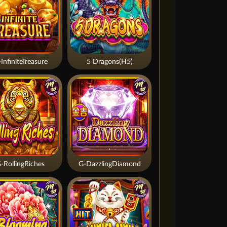
InfiniteTreasure
5 Dragons(H5)
-RollingRiches
G-DazzlingDiamond