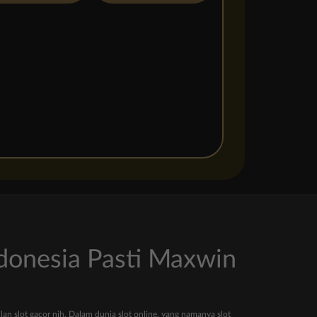
ndonesia Pasti Maxwin
lan slot gacor nih. Dalam dunia slot online, yang namanya slot