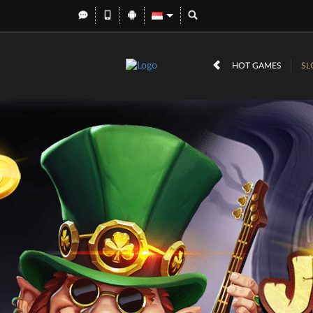
HOT GAMES
SL