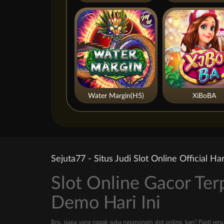
Water Margin(H5)
XiBoBA
Sejuta77 - Situs Judi Slot Online Official Ha
Slot Online Gacor Ter
Demo Hari Ini
Bro, siapa yang nggak suka ngomongin slot online, kan? Pasti seru