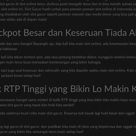
lot gacor di slot online terus, duitnya pasti mengalir terus dan lo bisa meraih sukse
slot online ini. Slot Gacor hadir untuk para pemain pemain slot online di indonesi
ng disediakan oleh slot gacor seperti jaminan maxwin dan mode demo yang bisa jadi pe
kses selalu ada di depan mata!
ckpot Besar dan Keseruan Tiada A
t gede dan seru banget! Bayangin aja, tiap kali kita main slot online, ada kesempatan b
a habisnya.
ap kali kita tekan tombol spin, ada rasa jantung berdebar-debar, nungguin simbol-sim
engen main terus buat merasakan kemenangan yang bikin bahagia.
tapi juga soal keseruan dan adrenalin yang kita dapetin waktu main slot online. Kalo 
jackpot besar setiap hari!
ik RTP Tinggi yang Bikin Lo Makin 
 penasaran banget sama misteri di balik RTP tinggi yang bisa bikin kita makin kaya raya
me slot gacor yang tepat dan hoki kita sendiri!
gak ada salahnya buat coba main slot gacor. Rasanya tuh kayak lagi hoki besar dan ngga
lagi gacor di slot gacor, dan pastikan kita main di situs yang terpercaya dan nggak n
acor yang bikin kita semangat terus main setiap hari!