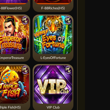
-88Flower(H5)
F-88Riches(H5)
EmperorTreasure
L-EyesOfFortune
Triple Fish(H5)
VIP Club