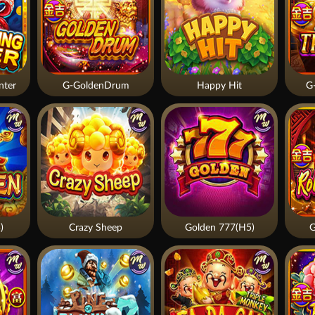
nter
G-GoldenDrum
Happy Hit
G-
)
Crazy Sheep
Golden 777(H5)
G