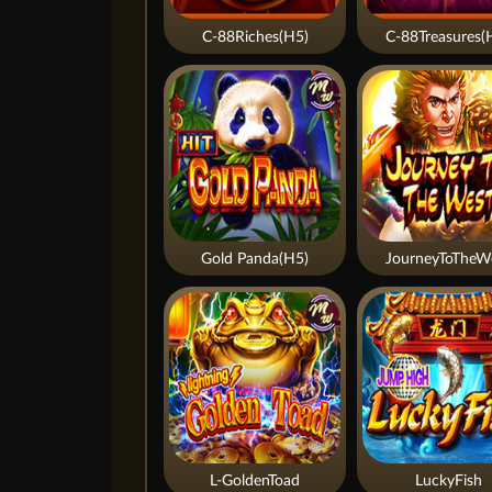
C-88Riches(H5)
C-88Treasures(
Gold Panda(H5)
JourneyToTheW
L-GoldenToad
LuckyFish