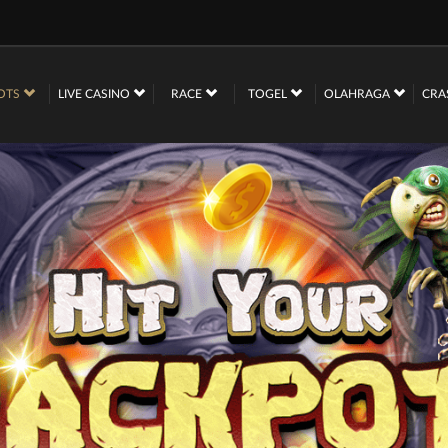
OTS
LIVE CASINO
RACE
TOGEL
OLAHRAGA
CRA