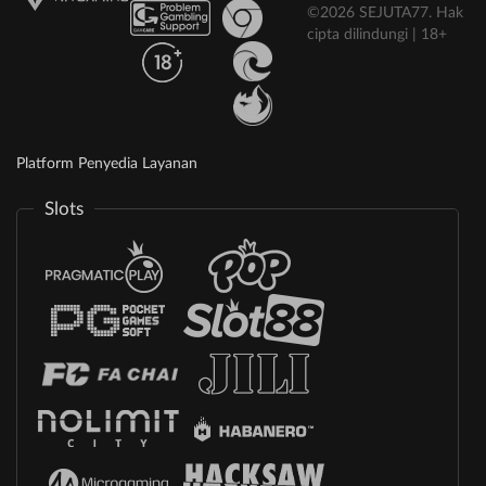
©2026 SEJUTA77. Hak
cipta dilindungi | 18+
Platform Penyedia Layanan
Slots