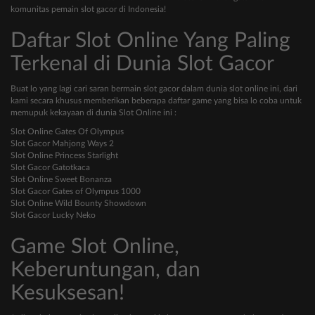
komunitas pemain slot gacor di Indonesia!
Daftar Slot Online Yang Paling
Terkenal di Dunia Slot Gacor
Buat lo yang lagi cari saran bermain slot gacor dalam dunia slot online ini, dari
kami secara khusus memberikan beberapa daftar game yang bisa lo coba untuk
memupuk kekayaan di dunia Slot Online ini :
Slot Online Gates Of Olympus
Slot Gacor Mahjong Ways 2
Slot Online Princess Starlight
Slot Gacor Gatotkaca
Slot Online Sweet Bonanza
Slot Gacor Gates of Olympus 1000
Slot Online Wild Bounty Showdown
Slot Gacor Lucky Neko
Game Slot Online,
Keberuntungan, dan
Kesuksesan!