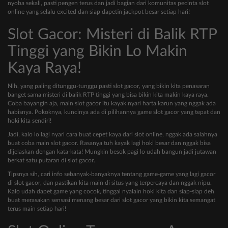
nyoba sekali, pasti pengen terus dan jadi bagian dari komunitas pecinta slot
online yang selalu excited dan siap dapetin jackpot besar setiap hari!
Slot Gacor: Misteri di Balik RTP
Tinggi yang Bikin Lo Makin
Kaya Raya!
Nih, yang paling ditunggu-tunggu pasti slot gacor, yang bikin kita penasaran
banget sama misteri di balik RTP tinggi yang bisa bikin kita makin kaya raya.
Coba bayangin aja, main slot gacor itu kayak nyari harta karun yang nggak ada
habisnya. Pokoknya, kuncinya ada di pilihannya game slot gacor yang tepat dan
hoki kita sendiri!
Jadi, kalo lo lagi nyari cara buat cepet kaya dari slot online, nggak ada salahnya
buat coba main slot gacor. Rasanya tuh kayak lagi hoki besar dan nggak bisa
dijelaskan dengan kata-kata! Mungkin besok pagi lo udah bangun jadi jutawan
berkat satu putaran di slot gacor.
Tipsnya sih, cari info sebanyak-banyaknya tentang game-game yang lagi gacor
di slot gacor, dan pastikan kita main di situs yang terpercaya dan nggak nipu.
Kalo udah dapet game yang cocok, tinggal nyalain hoki kita dan siap-siap deh
buat merasakan sensasi menang besar dari slot gacor yang bikin kita semangat
terus main setiap hari!