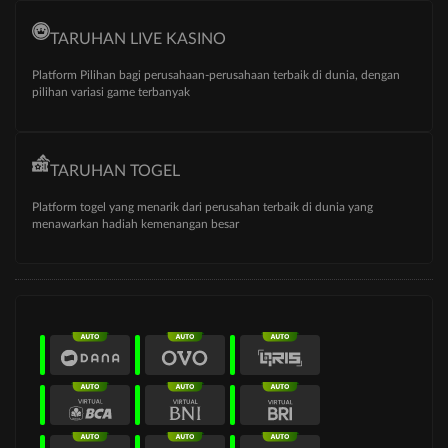
TARUHAN LIVE KASINO
Platform Pilihan bagi perusahaan-perusahaan terbaik di dunia, dengan
pilihan variasi game terbanyak
TARUHAN TOGEL
Platform togel yang menarik dari perusahan terbaik di dunia yang
menawarkan hadiah kemenangan besar