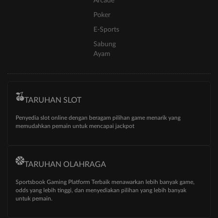
Arcade
Poker
E-Sports
Sabung
Ayam
TARUHAN SLOT
Penyedia slot online dengan beragam pilihan game menarik yang
memudahkan pemain untuk mencapai jackpot
TARUHAN OLAHRAGA
Sportsbook Gaming Platform Terbaik menawarkan lebih banyak game,
odds yang lebih tinggi, dan menyediakan pilihan yang lebih banyak
untuk pemain.