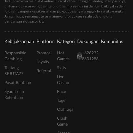
Jadi, pokoknya main slot online itu soal keberuntungan, strategi, dan pastinya,
pilihan slot gacor yang pas. Kalo lo bisa mix semua ini dengan baik, yakin deh,
lo bisa nyampein kesuksesan dan jackpot besar yang nggak lo sangka-sangka!
Jangan lupa, semangat terus mainnya, bro! Sukses selalu ada di ujung
perjuangan slot gacor kita!
Kebijaksanaan
Platform
Kategori
Dukungan
Komunitas
Responsible
Promosi
Hot
+628232
Gambling
Games
8601288
Loyalty
Tentang
Slots
Referral
SEJUTA77
Live
Pusat Bantuan
Casino
Syarat dan
Race
Ketentuan
Togel
Olahraga
Crash
Game