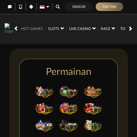
MASUK
DAFTAR
HOT GAMES
SLOTS
LIVE CASINO
RACE
TOGEL
Permainan
i
i
i
i
i
i
i
i
i