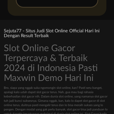
Sejuta77 - Situs Judi Slot Online Official Hari Ini
Dengan Result Terbaik
Slot Online Gacor
Terpercaya & Terbaik
2024 di Indonesia Pasti
Maxwin Demo Hari Ini
Bro, siapa yang nggak suka ngomongin slot online, kan? Pasti seru banget,
apalagi kalo udah dapet slot gacor terus. Nah, gua mau bagi rahasia
keberhasilan slot gacor nih. Dalam dunia slot online, yang namanya slot gacor
tuh jadi kunci suksesnya. Gimana nggak, kan, kalo lo dapet slot gacor di slot
online terus, duitnya pasti mengalir terus dan lo bisa meraih sukses yang lo
pengen. Dengan modal yang gak perlu banyak, slot gacor bisa jadi panduan lo
untuk dapetin keuntungan maksimal di dunia slot online ini. Slot Gacor hadir