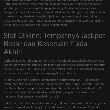
untuk para pemain pemain slot online di indonesia yang ingin mendapatkan
keuntungan besar dan cepat tanpa perlu mengeluarkan dana yang besar.
Dengan berbagai fitur ekskulsif yang disediakan oleh slot gacor seperti jaminan
maxwin dan mode demo yang bisa jadi pegangan ketika main slot online
bersama slot gacor. Jadi, jangan ragu buat terus mencari slot gacor dan mainin
slot online, bro. Sukses selalu ada di depan mata!
Slot Online: Tempatnya Jackpot
Besar dan Keseruan Tiada
Akhir!
Cerita dimulai dari slot online, yang bikin kita bisa dapet jackpot gede dan seru
banget! Bayangin aja, tiap kali kita main slot online, ada kesempatan besar buat
menang banyak duit. Gak ada yang bisa nyalahin kalo kita jadi ketagihan main
slot online karena keseruannya yang nggak ada habisnya.
Di dunia slot online, setiap putaran adalah petualangan baru. Tiap kali kita
tekan tombol spin, ada rasa jantung berdebar-debar, nungguin simbol-simbol
match dan harap-harap cemas bakal dapet bonus besar atau malah jackpot!
Sensasi main slot online tuh bikin nagih, bikin pengen main terus buat
merasakan kemenangan yang bikin bahagia.
Pokoknya, main slot online itu seru banget! Bukan cuma soal duit, tapi juga soal
keseruan dan adrenalin yang kita dapetin waktu main slot online. Kalo udah