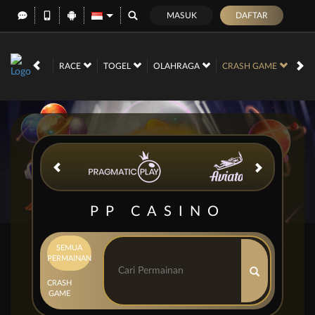
MASUK
DAFTAR
VE CASINO
RACE
TOGEL
OLAHRAGA
CRASH GAME
AR
PP CASINO
SEMUA
PERMAINAN
CRASH
GAME