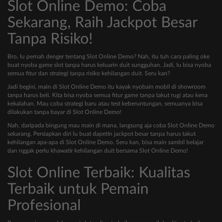
Slot Online Demo: Coba
Sekarang, Raih Jackpot Besar
Tanpa Risiko!
Bro, lu pernah denger tentang Slot Online Demo? Nah, itu tuh cara paling oke
buat nyoba game slot tanpa harus keluarin duit sungguhan. Jadi, lu bisa nyoba
semua fitur dan strategi tanpa risiko kehilangan duit. Seru kan?
Jadi begini, main di Slot Online Demo itu kayak nyobain mobil di showroom
tanpa harus beli. Kita bisa nyoba semua fitur game tanpa takut rugi atau kena
kekalahan. Mau coba strategi baru atau test keberuntungan, semuanya bisa
dilakukan tanpa bayar di Slot Online Demo!
Nah, daripada bingung mau main di mana, langsung aja coba Slot Online Demo
sekarang. Persiapkan diri lu buat dapetin jackpot besar tanpa harus takut
kehilangan apa-apa di Slot Online Demo. Seru kan, bisa main sambil belajar
dan nggak perlu khawatir kehilangan duit bersama Slot Online Demo!
Slot Online Terbaik: Kualitas
Terbaik untuk Pemain
Profesional