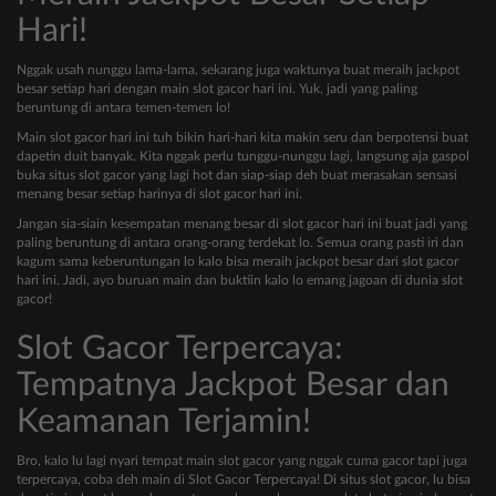
Hari!
Nggak usah nunggu lama-lama, sekarang juga waktunya buat meraih jackpot
besar setiap hari dengan main slot gacor hari ini. Yuk, jadi yang paling
beruntung di antara temen-temen lo!
Main slot gacor hari ini tuh bikin hari-hari kita makin seru dan berpotensi buat
dapetin duit banyak. Kita nggak perlu tunggu-nunggu lagi, langsung aja gaspol
buka situs slot gacor yang lagi hot dan siap-siap deh buat merasakan sensasi
menang besar setiap harinya di slot gacor hari ini.
Jangan sia-siain kesempatan menang besar di slot gacor hari ini buat jadi yang
paling beruntung di antara orang-orang terdekat lo. Semua orang pasti iri dan
kagum sama keberuntungan lo kalo bisa meraih jackpot besar dari slot gacor
hari ini. Jadi, ayo buruan main dan buktiin kalo lo emang jagoan di dunia slot
gacor!
Slot Gacor Terpercaya:
Tempatnya Jackpot Besar dan
Keamanan Terjamin!
Bro, kalo lu lagi nyari tempat main slot gacor yang nggak cuma gacor tapi juga
terpercaya, coba deh main di Slot Gacor Terpercaya! Di situs slot gacor, lu bisa