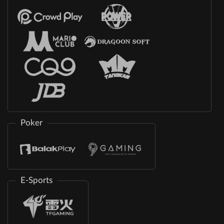
Poker
E-Sports