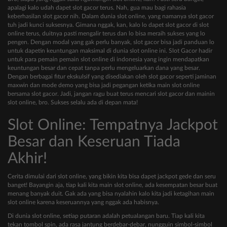
apalagi kalo udah dapet slot gacor terus. Nah, gua mau bagi rahasia
keberhasilan slot gacor nih. Dalam dunia slot online, yang namanya slot gacor
tuh jadi kunci suksesnya. Gimana nggak, kan, kalo lo dapet slot gacor di slot
online terus, duitnya pasti mengalir terus dan lo bisa meraih sukses yang lo
pengen. Dengan modal yang gak perlu banyak, slot gacor bisa jadi panduan lo
untuk dapetin keuntungan maksimal di dunia slot online ini. Slot Gacor hadir
untuk para pemain pemain slot online di indonesia yang ingin mendapatkan
keuntungan besar dan cepat tanpa perlu mengeluarkan dana yang besar.
Dengan berbagai fitur ekskulsif yang disediakan oleh slot gacor seperti jaminan
maxwin dan mode demo yang bisa jadi pegangan ketika main slot online
bersama slot gacor. Jadi, jangan ragu buat terus mencari slot gacor dan mainin
slot online, bro. Sukses selalu ada di depan mata!
Slot Online: Tempatnya Jackpot
Besar dan Keseruan Tiada
Akhir!
Cerita dimulai dari slot online, yang bikin kita bisa dapet jackpot gede dan seru
banget! Bayangin aja, tiap kali kita main slot online, ada kesempatan besar buat
menang banyak duit. Gak ada yang bisa nyalahin kalo kita jadi ketagihan main
slot online karena keseruannya yang nggak ada habisnya.
Di dunia slot online, setiap putaran adalah petualangan baru. Tiap kali kita
tekan tombol spin, ada rasa jantung berdebar-debar, nungguin simbol-simbol