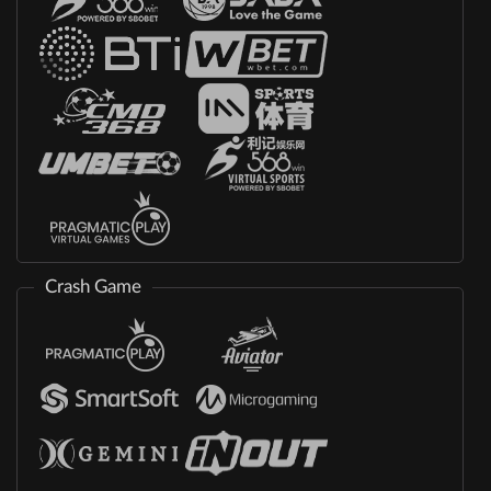
Crash Game