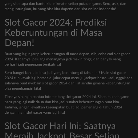
yang siap sapa dan bantu kita nikmatin setiap putaran game. Seru, asik, dan
menguntungkan, itu yang bisa kita dapetin dari slot online Indonesia!
Slot Gacor 2024: Prediksi
Keberuntungan di Masa
Depan!
Buat yang lagi ngarep keberuntungan di masa depan, nih, coba cari slot gacor
2024. Kabarnya, peluang menangnya jadi makin tinggi dan banyak yang
berhasil jadi pemenang berikutnya!
Seru banget kan kalo bisa jadi yang beruntung di tahun ini? Main slot gacor
2024 tuh kayak lagi berada di jalur cepat menuju jackpot besar. Jadi, nggak ada
salahnya buat nyobain slot gacor 2024 dan liat sendiri gimana keberuntungan
bisa menghampiri kita!
Tipsnya sih, rajin pantau info tentang slot gacor 2024 ini. Siapa tau ada game
baru yang lagi naik daun dan bisa jadi sumber keberuntungan buat kita.
Jadinya, jangan lewatkan kesempatan buat jadi pemenang di tahun 2024
dengan main slot gacor yang lagi hits!
Slot Gacor Hari Ini: Saatnya
Meraih Jackpot Besar Setiap